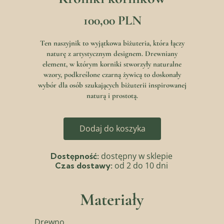
100,00 PLN
Ten naszyjnik to wyjątkowa biżuteria, która łączy
naturę z artystycznym designem. Drewniany
element, w którym korniki stworzyły naturalne
wzory, podkreślone czarną żywicą to doskonały
wybór dla osób szukających biżuterii inspirowanej
naturą i prostotą.
Dodaj do koszyka
dostępny w sklepie
Dostępność:
od 2 do 10 dni
Czas dostawy:
Materiały
Drewno