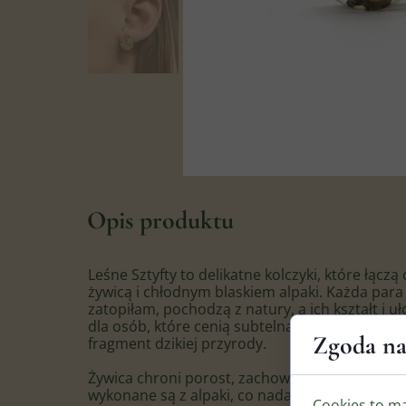
Opis produktu
Leśne Sztyfty to delikatne kolczyki, które łącz
żywicą i chłodnym blaskiem alpaki. Każda para 
zatopiłam, pochodzą z natury, a ich kształt i u
dla osób, które cenią subtelną elegancję, a je
Zgoda na
fragment dzikiej przyrody.
Żywica chroni porost, zachowując jego barwę i
wykonane są z alpaki, co nadaje kolczykom eleg
Cookies to m