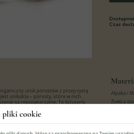
Dostępnoś
Czas dost
Materi
ą organiczny urok porostów z przejrzystą
Alpaka i M
jest unikalna – porosty, które w nich
Żywica e
łożenie są niepowtarzalne. To biżuteria
dnocześnie chcą mieć przy sobie
Porost
 pliki cookie
Wymia
 strukturę na lata. Metalowe elementy
ancki, srebrzysty odcień.
ałe pliki danych, które są przechowywane na Twoim urządz