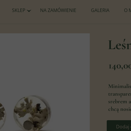
SKLEP
NA ZAMÓWIENIE
GALERIA
O 
WSZYSTKO
POJEDYNCZE PEREŁKI
Leśn
KOLEKCJE
140,0
Minimalis
transpare
srebrem a
chcą nosić
Dodaj 