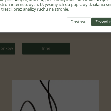
12x5mm
stron internetowych. Używamy ich do poprawy działania se
byś uwiecznić w biżuterii – napisz do
 treści, oraz analizy ruchu na stronie.
ą miały osobiste znaczenie. Skontaktuj
Dostosuj
Zezwól 
cionków
Inne