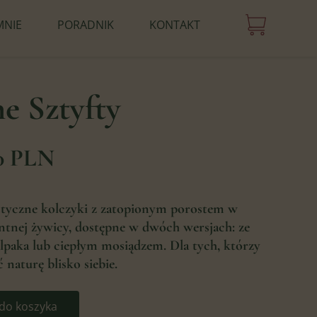
MNIE
PORADNIK
KONTAKT
e Sztyfty
0 PLN
tyczne kolczyki z zatopionym porostem w
ntnej żywicy, dostępne w dwóch wersjach: ze
lpaka lub ciepłym mosiądzem. Dla tych, którzy
 naturę blisko siebie.
do koszyka