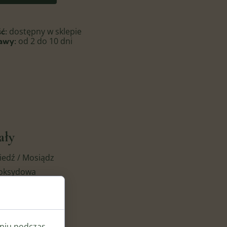
dostępny w sklepie
ć:
od 2 do 10 dni
awy:
ały
iedź / Mosiądz
poksydowa
ry
eniu podczas