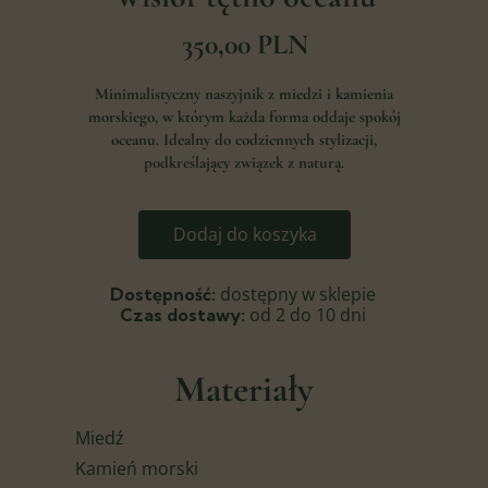
350,00 PLN
Minimalistyczny naszyjnik z miedzi i kamienia
morskiego, w którym każda forma oddaje spokój
oceanu. Idealny do codziennych stylizacji,
podkreślający związek z naturą.
Dodaj do koszyka
dostępny w sklepie
Dostępność:
od 2 do 10 dni
Czas dostawy:
Materiały
Miedź
Kamień morski