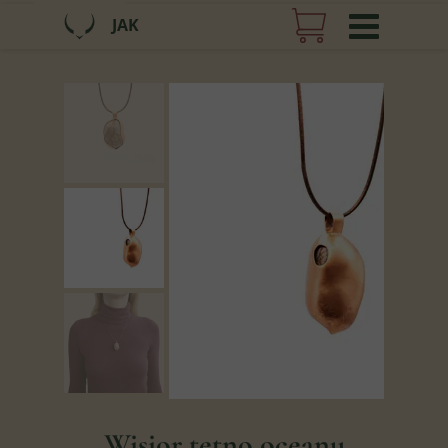
JAK
Wisior tętno oceanu