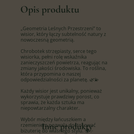
Opis produktu
„Geometria Leśnych Przestrzeni” to
wisior, który łączy subtelność natury z
nowoczesną geometrią.
Chrobotek strzępiasty, serce tego
wisiorka, pełni rolę wskaźnika
zanieczyszczeń powietrza, reagując na
zmiany jakości środowiska. To roślina,
która przypomina o naszej
odpowiedzialności za planetę. 🌿💫
Każdy wisior jest unikalny, ponieważ
wykorzystuje prawdziwy porost, co
sprawia, że każda sztuka ma
niepowtarzalny charakter.
Wybór między łańcuszkiem a
Inne produkty
rzemieniem pozwala dostosować
biżuterię do własnego stylu. 🌍✨