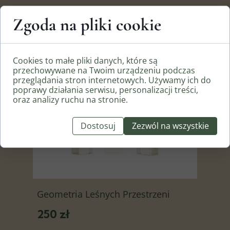
„Geometria Leśnych Przestrzeni” to nie
Zgoda na pliki cookie
tylko ozdoba, ale manifest dbania o
środowisko. Nosząc ten wisior,
wspierasz zrównoważony rozwój i
pielęgnowanie piękna naszej planety. 💎
Cookies to małe pliki danych, które są
🌱
przechowywane na Twoim urządzeniu podczas
przeglądania stron internetowych. Używamy ich do
poprawy działania serwisu, personalizacji treści,
Przydatne artykuły
oraz analizy ruchu na stronie.
Rozmiary łańcuszków
Dostosuj
Zezwól na wszystkie
Geometria Leśnych Przestrzeni
250 zł