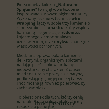
Pierścionek z kolekcji
„Naturalne
Splątanie”
to wyjątkowa biżuteria
inspirowana surowym pięknem natury.
Wykonany ręcznie w technice
wire
wrapping
, łączy w sobie trzy kamienie o
silnej symbolice:
unakitu
, który wspiera
harmonię i regenerację,
rodonitu
,
kojarzonego z emocjonalnym
uzdrowieniem, oraz
onyksu
, znanego z
właściwości ochronnych.
Miedziana oprawa oplata kamienie
delikatnymi, organicznymi splotami,
nadając pierścionkowi unikalny,
niepowtarzalny charakter. Z czasem
miedź naturalnie pokryje się patyną,
podkreślając głębię jej ciepłej barwy –
choć można ją również polerować, by
zachować blask.
To pierścionek dla tych, którzy cenią
Inne produkty
naturalne materiały, unikalne formy i
rękodzieło pełne pasji.