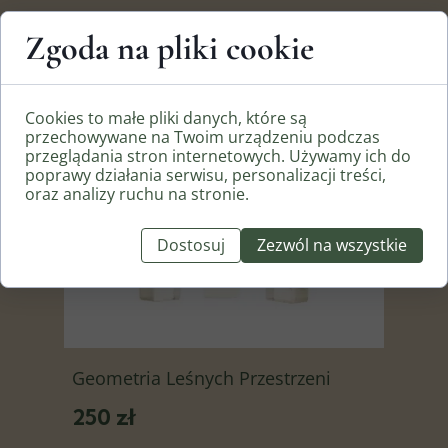
Pamiętaj, że możesz zamówić podobny
Zgoda na pliki cookie
pierścionek z wybranym metalem i
kamieniami. Więcej informacji w zakładce
NA ZAMÓWIENIE
.
Cookies to małe pliki danych, które są
przechowywane na Twoim urządzeniu podczas
Przydatne artykuły
przeglądania stron internetowych. Używamy ich do
poprawy działania serwisu, personalizacji treści,
oraz analizy ruchu na stronie.
Rozmiary łańcuszków
Dostosuj
Zezwól na wszystkie
Geometria Leśnych Przestrzeni
250 zł