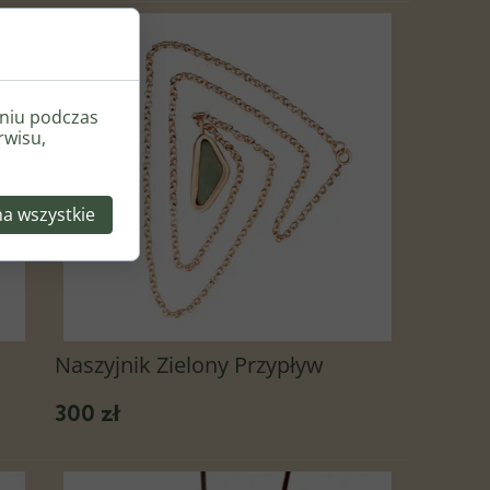
eniu podczas
rwisu,
na wszystkie
Naszyjnik Zielony Przypływ
300 zł