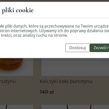
 pliki cookie
ałe pliki danych, które są przechowywane na Twoim urządz
stron internetowych. Używamy ich do poprawy działania se
 treści, oraz analizy ruchu na stronie.
Dostosuj
Zezwól 
rsztynu
Kolczyki koło bursztynu
140 zł