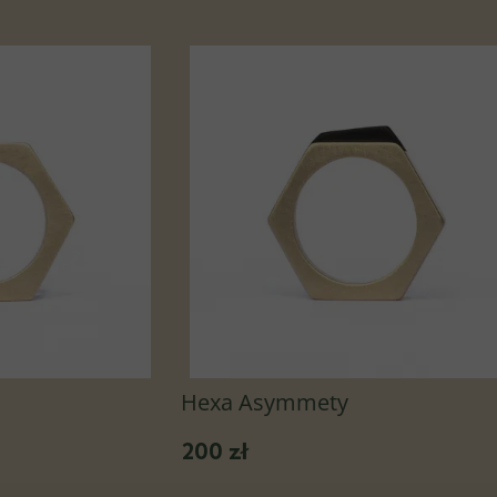
Hexa Asymmety
200 zł