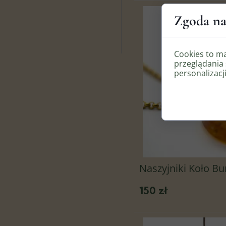
Zgoda na
Cookies to m
przeglądania 
personalizacji
Naszyjniki Koło Bu
150 zł